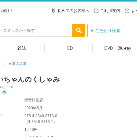
初めてのお客様へ
ご利用案内
よ
お届け！
こだわり検索
雑誌
CD
DVD・Blu-ray
日本の絵本
いちゃんのくしゃみ
本シリーズ
〔作〕
福音館書店
2023年5月
ド
978-4-8340-8713-0
（
4-8340-8713-1
）
1,540円