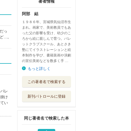
著者情報
阿部 結
１９８６年、宮城県気仙沼市生
まれ。画家で、美術教員でもあ
だっ
った父の影響を受け、幼少のこ
ど…。
ろから絵に親しんで育つ。パレ
ットクラブスクール、あとさき
塾にてイラストレーションと絵
本制作を学び、書籍装画や演劇
の宣伝美術などを数多く手 …
もっと詳しく
おやつどろぼう
この著者名で検索する
福音館書店
。パレ
新刊パトロールに登録
手掛け
まよなかのかいじ
れてい
ゅう
徳間書店
同じ著者名で検索した本
ねむらせやのネミ
イ