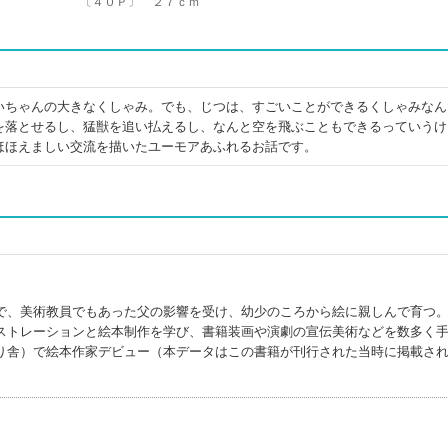
〔４０Ｐ〕 ２７ｃｍ
いちゃんの大きなくしゃみ。でも、じつは、すごいことができるくしゃみなん
を落とせるし、猛獣を追い払えるし、なんと空を飛ぶこともできるっていうけ
ほほえましい交流を描いたユーモアあふれるお話です。
で、美術教員でもあった父の影響を受け、幼少のころから絵に親しんで育つ
ストレーションと絵本制作を学び、書籍装画や演劇の宣伝美術などを数多く
り舎）で絵本作家デビュー（本データはこの書籍が刊行された当時に掲載さ