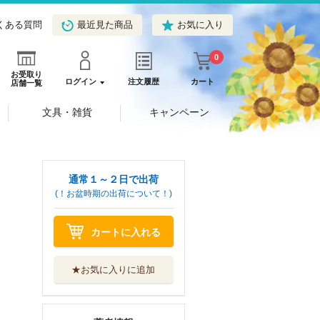
くある質問
最近見た商品
お気に入り
0
お受取り
ログイン
注文履歴
カート
店舗一覧
文具・雑貨
キャンペーン
通常１～２日で出荷
(！お盆時期の出荷について！)
カートに入れる
★お気に入りに追加