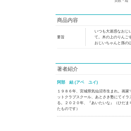
頁数・縦
商品内容
いつも大迷惑なおじ
要旨
て。木の上のりんご
おじいちゃんと孫の
著者紹介
阿部 結 (アベ ユイ)
１９８６年、宮城県気仙沼市生まれ。画家
ットクラブスクール、あとさき塾にてイラ
る。２０２０年、『あいたいな』（ひだま
たものです）