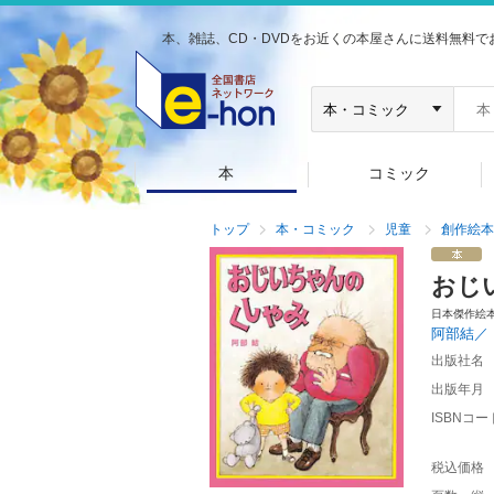
本、雑誌、CD・DVDをお近くの本屋さんに送料無料で
本
コミック
トップ
本・コミック
児童
創作絵本
おじ
日本傑作絵
阿部結／
出版社名
出版年月
ISBNコー
税込価格