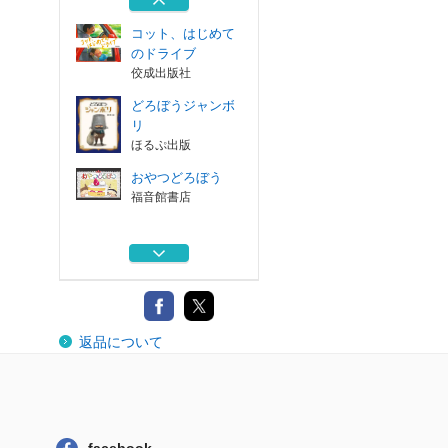
ＷＡＶＥ出版
コット、はじめて
のドライブ
佼成出版社
どろぼうジャンボ
リ
ほるぷ出版
おやつどろぼう
福音館書店
まよなかのかいじ
ゅう
徳間書店
ねむらせやのネミ
返品について
イ
ＷＡＶＥ出版
コット、はじめて
のドライブ
佼成出版社