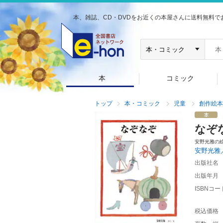
本、雑誌、CD・DVDをお近くの本屋さんに送料無料で
本
コミック
トップ
本・コミック
児童
創作絵本
なぞ
安野光雅の
安野光雅
出版社名
出版年月
ISBNコー
税込価格