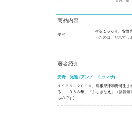
頁数・縦
商品内容
生誕１００年。安野
要旨
ったのは、だれでし
著者紹介
安野 光雅 (アンノ ミツマサ)
１９２６～２０２０。島根県津和野町生ま
る。１９６８年、『ふしぎなえ』（福音館
ものです）