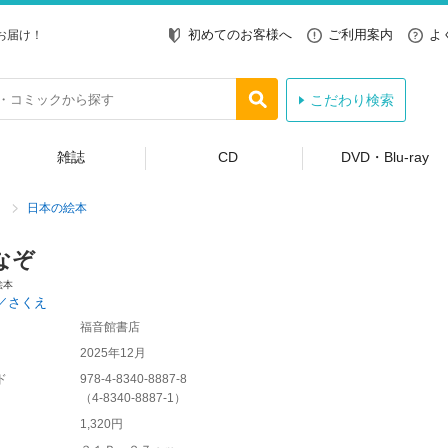
初めてのお客様へ
ご利用案内
よ
お届け！
こだわり検索
雑誌
CD
DVD・Blu-ray
日本の絵本
なぞ
絵本
／さくえ
福音館書店
2025年12月
ド
978-4-8340-8887-8
（
4-8340-8887-1
）
1,320円