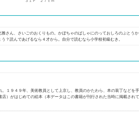
３１Ｐ ２７ｃｍ
光雅さん、さいごのおくりもの。かぼちゃのばしゃにのっておしろのぶとうか
ょう？読んであげるなら４才から。自分で読むなら小学校初級むき。
れ。１９４９年、美術教員として上京し、教員のかたわら、本の装丁などを
書店）がはじめての絵本（本データはこの書籍が刊行された当時に掲載され