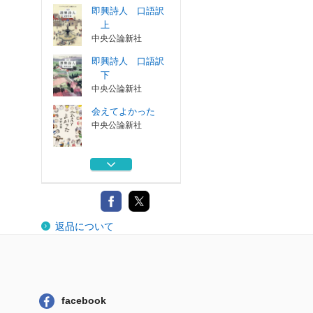
即興詩人 口語訳
上
中央公論新社
即興詩人 口語訳
下
中央公論新社
会えてよかった
中央公論新社
地球は日時計
福音館書店
令８ 日本のふる
返品について
さと奈良カレン...
産経新聞出版
即興詩人 口語訳
上
中央公論新社
facebook
即興詩人 口語訳