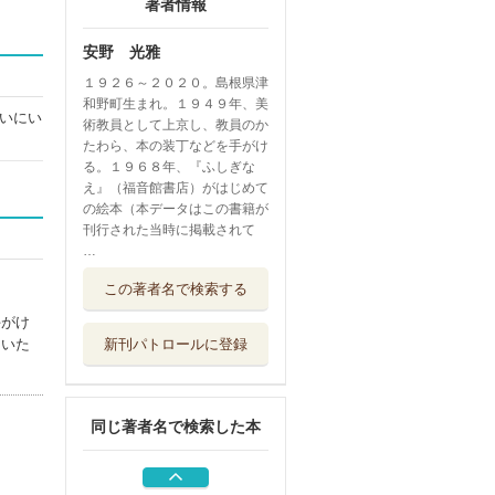
著者情報
安野 光雅
１９２６～２０２０。島根県津
和野町生まれ。１９４９年、美
いにい
術教員として上京し、教員のか
たわら、本の装丁などを手がけ
る。１９６８年、『ふしぎな
え』（福音館書店）がはじめて
の絵本（本データはこの書籍が
刊行された当時に掲載されて
…
会えてよかった
この著者名で検索する
中央公論新社
手がけ
ていた
新刊パトロールに登録
地球は日時計
福音館書店
同じ著者名で検索した本
令８ 日本のふる
さと奈良カレン...
産経新聞出版