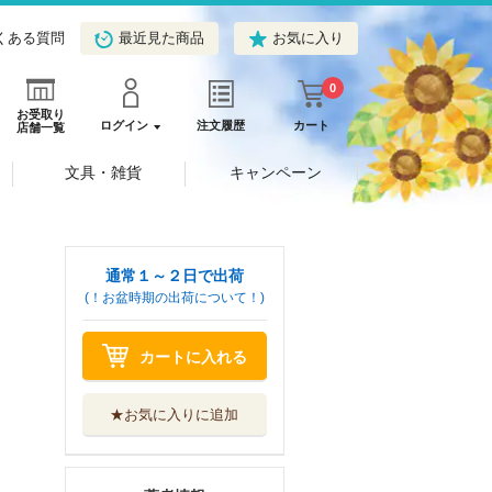
くある質問
最近見た商品
お気に入り
0
お受取り
ログイン
注文履歴
カート
店舗一覧
文具・雑貨
キャンペーン
通常１～２日で出荷
(！お盆時期の出荷について！)
カートに入れる
★お気に入りに追加