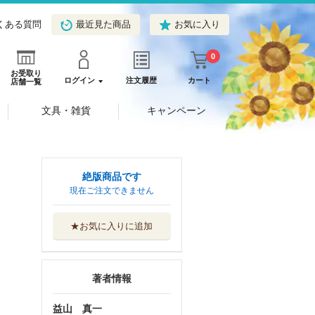
くある質問
最近見た商品
お気に入り
0
お受取り
ログイン
注文履歴
カート
店舗一覧
文具・雑貨
キャンペーン
絶版商品です
現在ご注文できません
★お気に入りに追加
著者情報
益山 真一