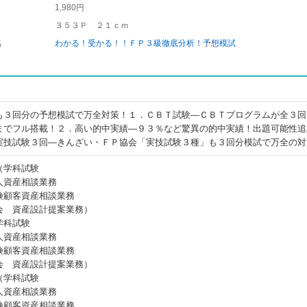
1,980円
３５３Ｐ ２１ｃｍ
名
わかる！受かる！！ＦＰ３級徹底分析！予想模試
も３回分の予想模試で万全対策！１．ＣＢＴ試験―ＣＢＴプログラムが全３回
までフル搭載！２．高い的中実績―９３％など驚異の的中実績！出題可能性追
実技試験３回―きんざい・ＦＰ協会「実技試験３種」も３回分模試で万全の対
（学科試験
人資産相談業務
険顧客資産相談業務
会 資産設計提案業務）
学科試験
人資産相談業務
険顧客資産相談業務
会 資産設計提案業務）
（学科試験
人資産相談業務
険顧客資産相談業務