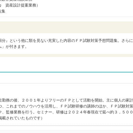
会 資産設計提案業務）
点集
回分』という他に類を見ない充実した内容のＦＰ試験対策予想問題集。さらに
ム」が付きます。
社勤務の後、２００１年よりフリーのＦＰとして活動を開始。主に個人の家
つ、これまでのノウハウを活用し、ＦＰ試験研修の講師のほか、ＦＰ試験対
ク、監修業務を行う。セミナー、研修は２０２４年春現在で延べ約３，５０
掲載されていたものです）