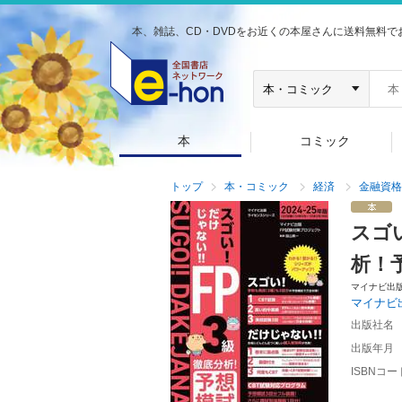
本、雑誌、CD・DVDをお近くの本屋さんに送料無料で
本
コミック
トップ
本・コミック
経済
金融資格
スゴ
析！
マイナビ出
マイナビ
出版社名
出版年月
ISBNコー