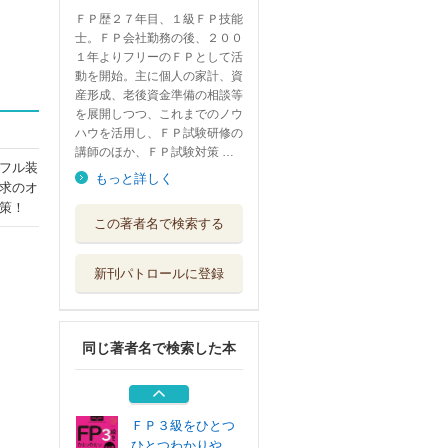
ＦＰ歴２７年目、１級ＦＰ技能
士。ＦＰ会社勤務の後、２００
１年よりフリーのＦＰとして活
動を開始。主に個人の家計、資
産形成、老後資金準備の相談等
を展開しつつ、これまでのノウ
ハウを活用し、ＦＰ試験研修の
講師のほか、ＦＰ試験対策 …
フル装
もっと詳しく
求のオ
策！
７日でうかる！Ｆ
この著者名で検索する
Ｐ２級ＡＦＰ合...
高橋書店
新刊パトロールに登録
７日でうかる！Ｆ
Ｐ３級合格テキ...
高橋書店
同じ著者名で検索した本
ＦＰ３級をひとつ
ひとつわかりや...
Ｇａｋｋｅｎ
ＦＰ３級をひとつ
ひとつわかりや...