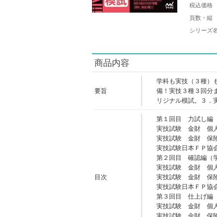
税込価格
頁数・縦
シリーズ
商品内容
学科も実技（３種）
要旨
備！実技３種３回分
リジナル模試。３．
第１回目 力試し編
実技試験 金財 個
実技試験 金財 保
実技試験日本ＦＰ協
第２回目 確認編（
実技試験 金財 個
目次
実技試験 金財 保
実技試験日本ＦＰ協
第３回目 仕上げ編
実技試験 金財 個
実技試験 金財 保