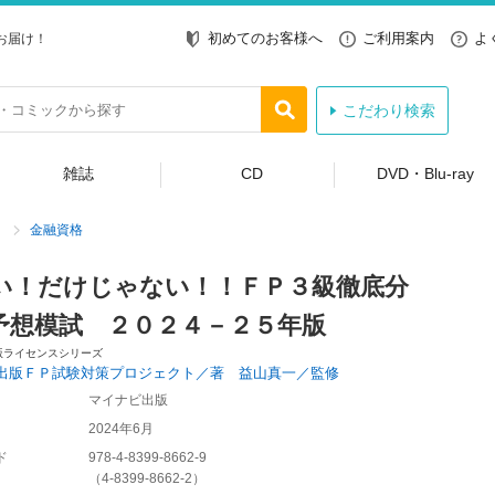
初めてのお客様へ
ご利用案内
よ
お届け！
こだわり検索
雑誌
CD
DVD・Blu-ray
金融資格
い！だけじゃない！！ＦＰ３級徹底分
予想模試 ２０２４－２５年版
版ライセンスシリーズ
出版ＦＰ試験対策プロジェクト／著 益山真一／監修
マイナビ出版
2024年6月
ド
978-4-8399-8662-9
（
4-8399-8662-2
）