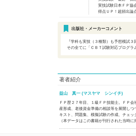
実技試験日本ＦＰ協
得点ＵＰ！超頻出論
出版社・メーカーコメント
『学科も実技（３種類）も予想模試３
その全てに「ＣＢＴ試験対応プログラ
著者紹介
益山 真一 (マスヤマ シンイチ)
ＦＰ歴２７年目、１級ＦＰ技能士。ＦＰ会
産形成、老後資金準備の相談等を展開しつ
キスト、問題集、模擬試験の作成、チェッ
（本データはこの書籍が刊行された当時に