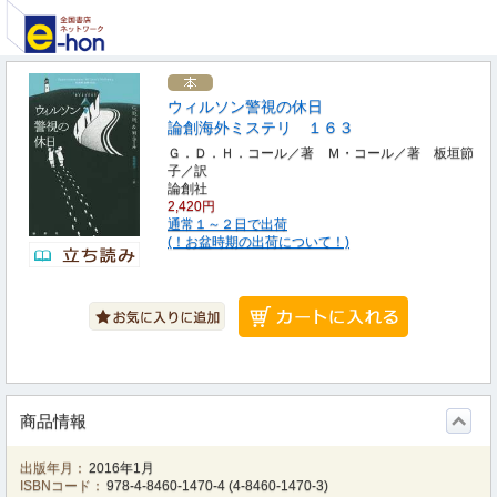
ウィルソン警視の休日
論創海外ミステリ １６３
Ｇ．Ｄ．Ｈ．コール／著 Ｍ・コール／著 板垣節
子／訳
論創社
2,420円
通常１～２日で出荷
(！お盆時期の出荷について！)
商品情報
出版年月：
2016年1月
ISBNコード：
978-4-8460-1470-4
(
4-8460-1470-3
)