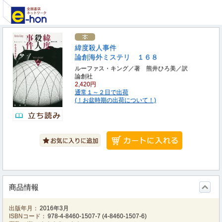
緯度殺人事件
論創海外ミステリ １６８
ルーファス・キング／著 熊井ひろ美／訳
論創社
2,420円
通常１～２日で出荷
(！お盆時期の出荷について！)
商品情報
出版年月：
2016年3月
ISBNコード：
978-4-8460-1507-7
(
4-8460-1507-6
)