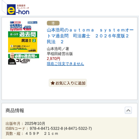
山本浩司のａｕｔｏｍａ ｓｙｓｔｅｍオー
トマ過去問 司法書士 ２０２６年度版２
民法 ２
山本浩司／著
早稲田経営出版
2,970円
現在ご注文できません
商品情報
出版年月：
2025年10月
ISBNコード：
978-4-8471-5322-8
(
4-8471-5322-7
)
頁数・縦：
４５９Ｐ ２１ｃｍ