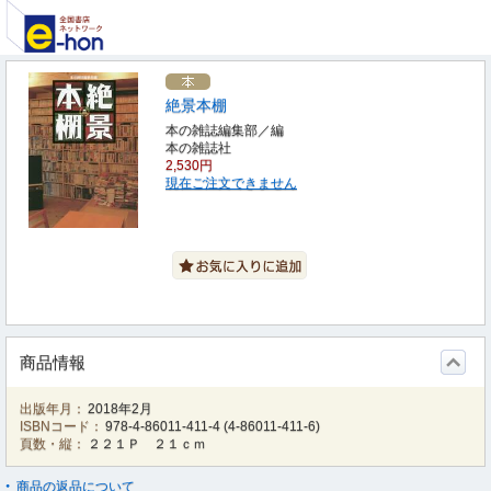
絶景本棚
本の雑誌編集部／編
本の雑誌社
2,530円
現在ご注文できません
商品情報
出版年月：
2018年2月
ISBNコード：
978-4-86011-411-4
(
4-86011-411-6
)
頁数・縦：
２２１Ｐ ２１ｃｍ
商品の返品について