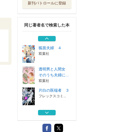
新刊パトロールに登録
狐面夫婦 ３
双葉社
同じ著者名で検索した本
透明男と人間女
そのうち夫婦に...
双葉社
狐面夫婦 ４
双葉社
透明男と人間女
そのうち夫婦に...
双葉社
片白の医端者 ３
フレックスコミ...
狐面夫婦 ３
双葉社