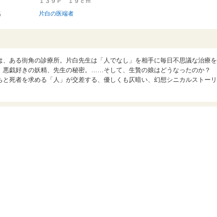
１３９Ｐ １９ｃｍ
名
片白の医端者
は、ある街角の診療所。片白先生は「人でなし」を相手に毎日不思議な治療を
、悪戯好きの妖精、先生の秘密。……そして、生贄の娘はどうなったのか？
ちと死者を求める「人」が交差する、優しくも仄暗い、幻想シニカルストーリ