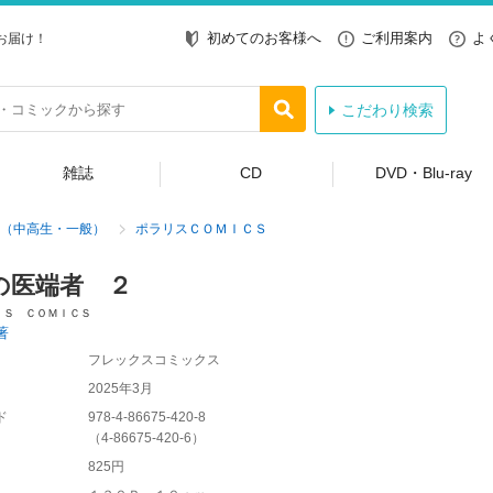
初めてのお客様へ
ご利用案内
よ
お届け！
こだわり検索
雑誌
CD
DVD・Blu-ray
（中高生・一般）
ポラリスＣＯＭＩＣＳ
の医端者 ２
ＩＳ ＣＯＭＩＣＳ
著
フレックスコミックス
2025年3月
ド
978-4-86675-420-8
（
4-86675-420-6
）
825円