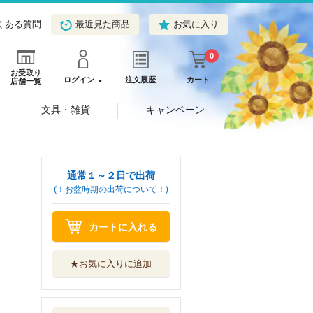
くある質問
最近見た商品
お気に入り
0
お受取り
ログイン
注文履歴
カート
店舗一覧
文具・雑貨
キャンペーン
通常１～２日で出荷
(！お盆時期の出荷について！)
カートに入れる
★お気に入りに追加
片白の医端者 ３
フレックスコミ...