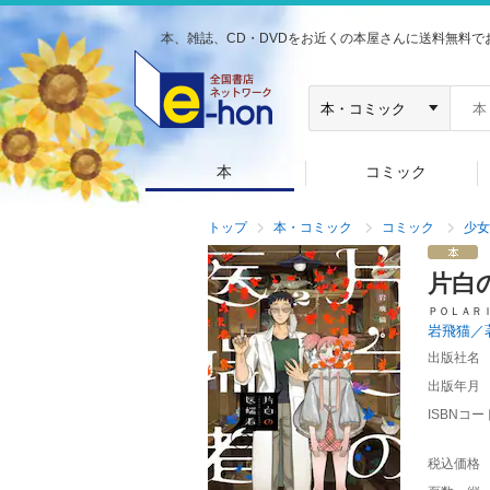
本、雑誌、CD・DVDをお近くの本屋さんに送料無料で
本
コミック
トップ
本・コミック
コミック
少女
片白
ＰＯＬＡＲ
岩飛猫／
出版社名
出版年月
ISBNコー
税込価格