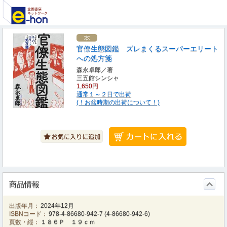
官僚生態図鑑 ズレまくるスーパーエリート
への処方箋
森永卓郎／著
三五館シンシャ
1,650円
通常１～２日で出荷
(！お盆時期の出荷について！)
商品情報
出版年月：
2024年12月
ISBNコード：
978-4-86680-942-7
(
4-86680-942-6
)
頁数・縦：
１８６Ｐ １９ｃｍ