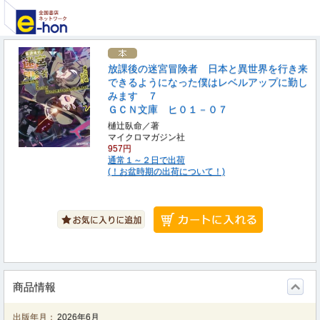
放課後の迷宮冒険者 日本と異世界を行き来
できるようになった僕はレベルアップに勤し
みます ７
ＧＣＮ文庫 ヒ０１－０７
樋辻臥命／著
マイクロマガジン社
957円
通常１～２日で出荷
(！お盆時期の出荷について！)
商品情報
出版年月：
2026年6月