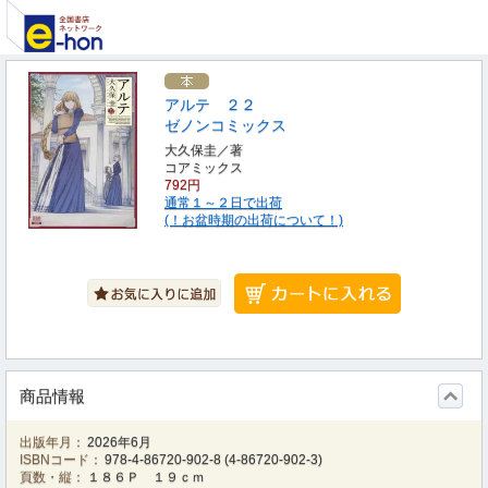
アルテ ２２
ゼノンコミックス
大久保圭／著
コアミックス
792円
通常１～２日で出荷
(！お盆時期の出荷について！)
商品情報
出版年月：
2026年6月
ISBNコード：
978-4-86720-902-8
(
4-86720-902-3
)
頁数・縦：
１８６Ｐ １９ｃｍ