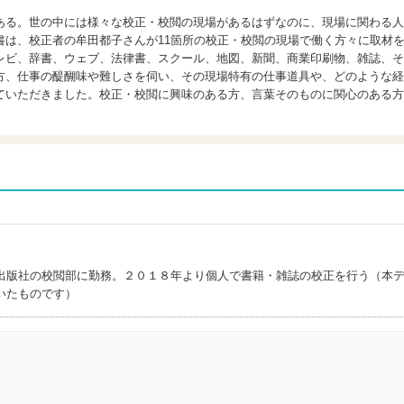
ある。世の中には様々な校正・校閲の現場があるはずなのに、現場に関わる人
書は、校正者の牟田都子さんが11箇所の校正・校閲の現場で働く方々に取材
レビ、辞書、ウェブ、法律書、スクール、地図、新聞、商業印刷物、雑誌、そ
方、仕事の醍醐味や難しさを伺い、その現場特有の仕事道具や、どのような経
ていただきました。校正・校閲に興味のある方、言葉そのものに関心のある方
。
出版社の校閲部に勤務。２０１８年より個人で書籍・雑誌の校正を行う（本
いたものです）