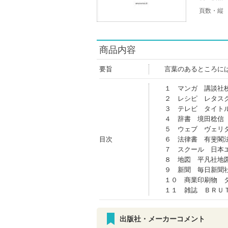
頁数・縦
商品内容
要旨
言葉のあるところに
１ マンガ 講談社
２ レシピ レタス
３ テレビ タイト
４ 辞書 境田稔信
５ ウェブ ヴェリ
目次
６ 法律書 有斐閣
７ スクール 日本
８ 地図 平凡社地
９ 新聞 毎日新聞
１０ 商業印刷物 
１１ 雑誌 ＢＲＵ
出版社・メーカーコメント