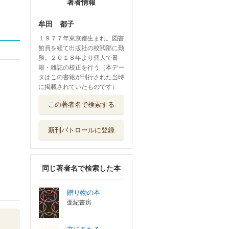
著者情報
牟田 都子
１９７７年東京都生まれ。図書
館員を経て出版社の校閲部に勤
務。２０１８年より個人で書
籍・雑誌の校正を行う（本デー
タはこの書籍が刊行された当時
に掲載されていたものです）
この著者名で検索する
新刊パトロールに登録
同じ著者名で検索した本
贈り物の本
亜紀書房