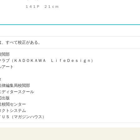
１４１Ｐ ２１ｃｍ
は、すべて校正がある。
校閲部
クラブ（ＫＡＤＯＫＡＷＡ ＬｉｆｅＤｅｓｉｇｎ）
ルアート
タ
法律編集局校閲部
エディタースクール
図出版
社校閲センター
タクトシステム
ＴＵＳ（マガジンハウス）