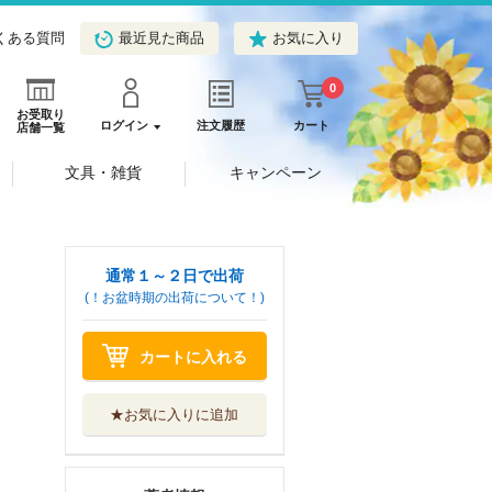
くある質問
最近見た商品
お気に入り
0
お受取り
ログイン
注文履歴
カート
店舗一覧
文具・雑貨
キャンペーン
通常１～２日で出荷
(！お盆時期の出荷について！)
カートに入れる
★お気に入りに追加