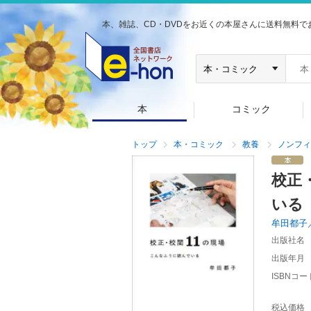
本、雑誌、CD・DVDをお近くの本屋さんに送料無料で
本
コミック
トップ
本・コミック
教養
ノンフィ
校正
いる
牟田都子
出版社名
出版年月
ISBNコー
税込価格