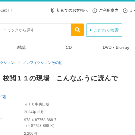
初めてのお客様へ
ご利用案内
よ
お届け！
こだわり検索
雑誌
CD
DVD・Blu-ray
クション
ノンフィクションその他
・校閲１１の現場 こんなふうに読んで
／著
ＫＴＣ中央出版
2024年12月
ド
978-4-87758-868-7
（
4-87758-868-X
）
2,200円