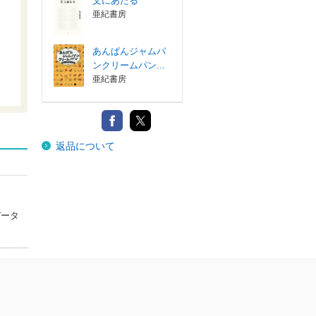
文にあたる
亜紀書房
を
あんぱんジャムパ
ンクリームパン...
亜紀書房
返品について
データ