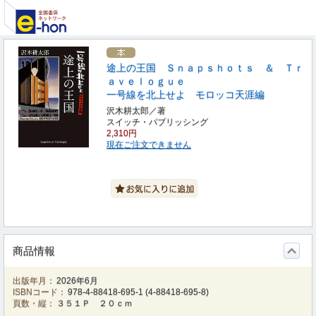
途上の王国 Ｓｎａｐｓｈｏｔｓ ＆ Ｔｒ
ａｖｅｌｏｇｕｅ
一号線を北上せよ モロッコ天涯編
沢木耕太郎／著
スイッチ・パブリッシング
2,310円
現在ご注文できません
商品情報
出版年月：
2026年6月
ISBNコード：
978-4-88418-695-1
(
4-88418-695-8
)
頁数・縦：
３５１Ｐ ２０ｃｍ