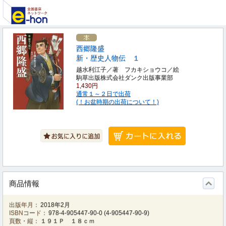
西郷隆盛
新・歴史人物伝 １
越水利江子／著 フカキショウコ／絵
駒草出版株式会社ダンク出版事業部
1,430円
通常１～２日で出荷
(！お盆時期の出荷について！)
商品情報
出版年月：
2018年2月
ISBNコード：
978-4-905447-90-0
(
4-905447-90-9
)
頁数・縦：
１９１Ｐ １８ｃｍ