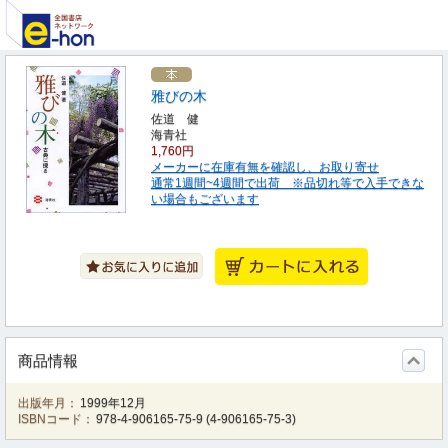
雅びの木
佐道 健
海青社
1,760円
メーカーに在庫有無を確認し、お取り寄せ
通常1週間~4週間で出荷 ※品切れ等で入手できな
い場合もございます
商品情報
出版年月：
1999年12月
ISBNコード：
978-4-906165-75-9
(
4-906165-75-3
)