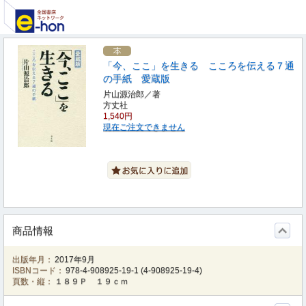
「今、ここ」を生きる こころを伝える７通
の手紙 愛蔵版
片山源治郎／著
方丈社
1,540円
現在ご注文できません
商品情報
出版年月：
2017年9月
ISBNコード：
978-4-908925-19-1
(
4-908925-19-4
)
頁数・縦：
１８９Ｐ １９ｃｍ