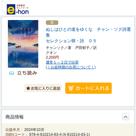
ぬしはひとの道をゆくな チャン・ソク詩選
集
セレクション韓・詩 ０５
チャンソク／著 戸田郁子／訳
クオン
2,200円
通常１～２日で出荷
(！お盆時期の出荷について！)
商品情報
出版年月：
2024年10月
ISBNコード：
978-4-910214-63-4
(
4-910214-63-1
)