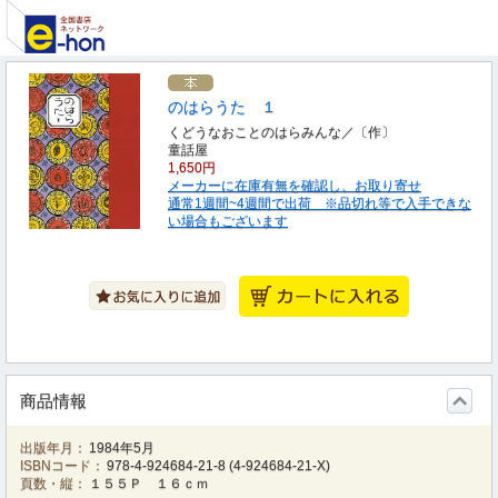
のはらうた １
くどうなおことのはらみんな／〔作〕
童話屋
1,650円
メーカーに在庫有無を確認し、お取り寄せ
通常1週間~4週間で出荷 ※品切れ等で入手できな
い場合もございます
商品情報
出版年月：
1984年5月
ISBNコード：
978-4-924684-21-8
(
4-924684-21-X
)
頁数・縦：
１５５Ｐ １６ｃｍ