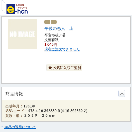
午後の恋人 上
平岩弓枝／著
文藝春秋
1,045円
現在ご注文できません
商品情報
出版年月：
1981年
ISBNコード：
978-4-16-362330-6
(
4-16-362330-2
)
頁数・縦：
３０５Ｐ ２０ｃｍ
商品の返品について