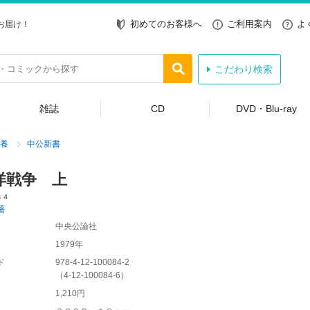
初めてのお客様へ
ご利用案内
よ
お届け！
こだわり検索
雑誌
CD
DVD・Blu-ray
養
中公新書
洋戦争 上
８４
著
中央公論社
1979年
ド
978-4-12-100084-2
（
4-12-100084-6
）
1,210円