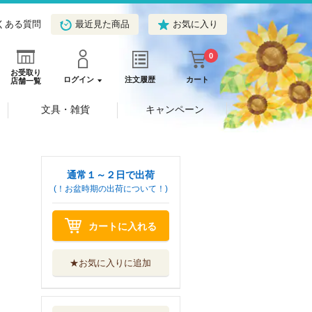
くある質問
最近見た商品
お気に入り
0
お受取り
ログイン
注文履歴
カート
店舗一覧
文具・雑貨
キャンペーン
通常１～２日で出荷
(！お盆時期の出荷について！)
カートに入れる
★お気に入りに追加