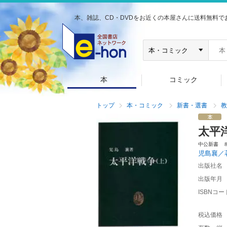
本、雑誌、CD・DVDをお近くの本屋さんに送料無料で
本
コミック
トップ
本・コミック
新書・選書
教
太平
中公新書 
児島襄／
出版社名
出版年月
ISBNコー
税込価格