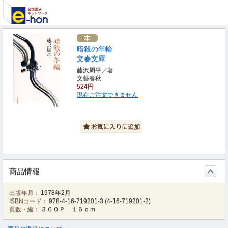
暗殺の年輪
文春文庫
藤沢周平／著
文藝春秋
524円
現在ご注文できません
商品情報
出版年月：
1978年2月
ISBNコード：
978-4-16-719201-3
(
4-16-719201-2
)
頁数・縦：
３００Ｐ １６ｃｍ