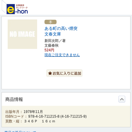
ある町の高い煙突
文春文庫
新田次郎／著
文藝春秋
524円
現在ご注文できません
商品情報
出版年月：
1978年11月
ISBNコード：
978-4-16-711215-8
(
4-16-711215-9
)
頁数・縦：
３４６Ｐ １６ｃｍ