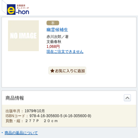
幽霊候補生
赤川次郎／著
文藝春秋
1,068円
現在ご注文できません
商品情報
出版年月：
1979年10月
ISBNコード：
978-4-16-305600-5
(
4-16-305600-9
)
頁数・縦：
２７７Ｐ ２０ｃｍ
商品の返品について