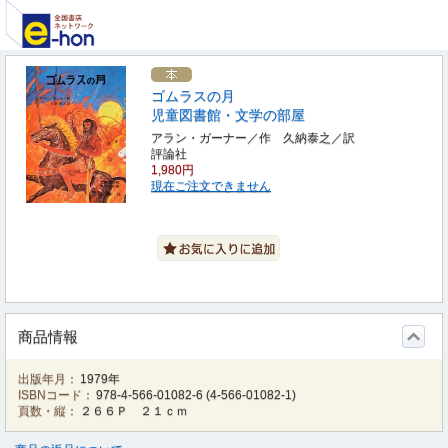
ゴムラスの月
児童図書館・文学の部屋
アラン・ガーナー／作 久納泰之／訳
評論社
1,980円
現在ご注文できません
商品情報
出版年月：
1979年
ISBNコード：
978-4-566-01082-6
(
4-566-01082-1
)
頁数・縦：
２６６Ｐ ２１ｃｍ