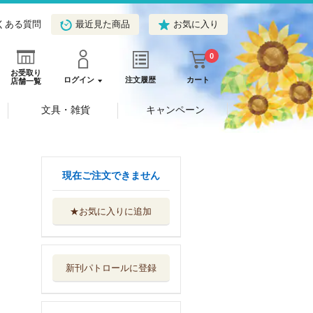
くある質問
最近見た商品
お気に入り
0
お受取り
ログイン
注文履歴
カート
店舗一覧
文具・雑貨
キャンペーン
現在ご注文できません
★お気に入りに追加
竜馬がゆく １５
文藝春秋
新刊パトロールに登録
街道をゆく文庫版
全４３巻＋夜話...
朝日新聞出版