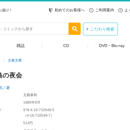
初めてのお客様へ
ご利用案内
よ
お届け！
こだわり検索
雑誌
CD
DVD・Blu-ray
文春文庫
島の夜会
郎／著
文藝春秋
1980年9月
ド
978-4-16-710549-5
（
4-16-710549-7
）
514円