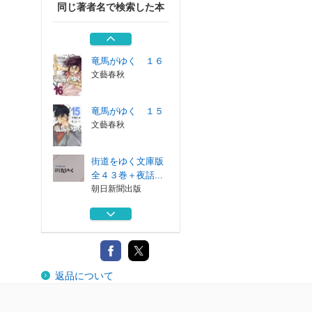
同じ著者名で検索した本
竜馬がゆく １４
文藝春秋
竜馬がゆく １６
文藝春秋
竜馬がゆく １５
文藝春秋
街道をゆく文庫版
全４３巻＋夜話...
朝日新聞出版
竜馬がゆく １４
文藝春秋
竜馬がゆく １６
返品について
文藝春秋
竜馬がゆく １５