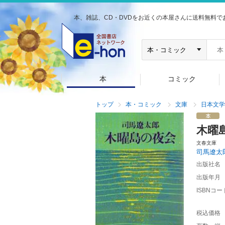
本、雑誌、CD・DVDをお近くの本屋さんに送料無料で
本
コミック
トップ
本・コミック
文庫
日本文学
木曜
文春文庫
司馬遼太
出版社名
出版年月
ISBNコー
税込価格