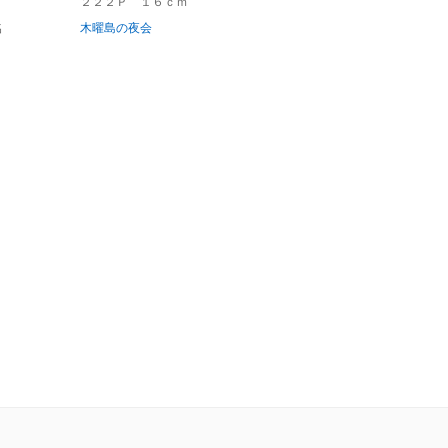
２２２Ｐ １６ｃｍ
名
木曜島の夜会