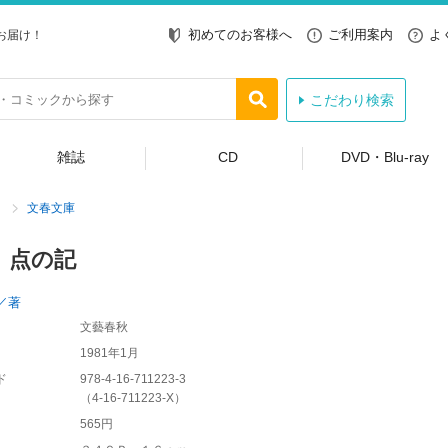
初めてのお客様へ
ご利用案内
よ
お届け！
こだわり検索
雑誌
CD
DVD・Blu-ray
文春文庫
 点の記
／著
文藝春秋
1981年1月
ド
978-4-16-711223-3
（
4-16-711223-X
）
565円