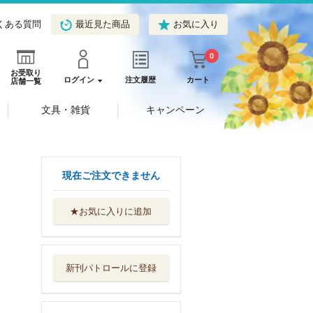
くある質問
最近見た商品
お気に入り
0
お受取り
ログイン
注文履歴
カート
店舗一覧
文具・雑貨
キャンペーン
現在ご注文できません
★お気に入りに追加
家康がゆく 歴史
小説傑作選
ＰＨＰ研究所
新刊パトロールに登録
山が見ていた 新
装版
文藝春秋