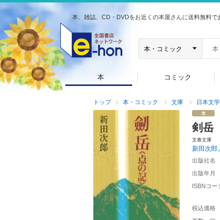
本、雑誌、CD・DVDをお近くの本屋さんに送料無料で
本
コミック
トップ
本・コミック
文庫
日本文学
剣岳
文春文庫
新田次郎
出版社名
出版年月
ISBNコー
税込価格