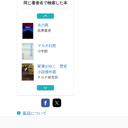
同じ著者名で検索した本
三つの嶺
小学館
火の島
筑摩書房
マカオ幻想
小学館
家康がゆく 歴史
小説傑作選
ＰＨＰ研究所
山が見ていた 新
装版
文藝春秋
三つの嶺
返品について
小学館
火の島