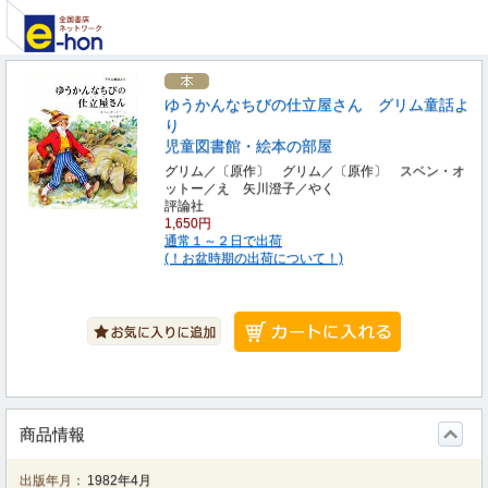
ゆうかんなちびの仕立屋さん グリム童話よ
り
児童図書館・絵本の部屋
グリム／〔原作〕 グリム／〔原作〕 スベン・オ
ットー／え 矢川澄子／やく
評論社
1,650円
通常１～２日で出荷
(！お盆時期の出荷について！)
商品情報
出版年月：
1982年4月