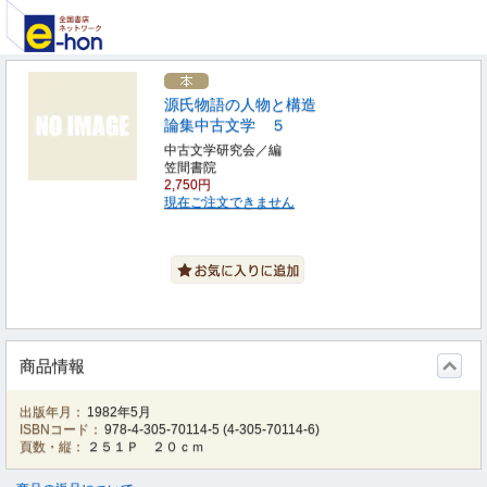
源氏物語の人物と構造
論集中古文学 ５
中古文学研究会／編
笠間書院
2,750円
現在ご注文できません
商品情報
出版年月：
1982年5月
ISBNコード：
978-4-305-70114-5
(
4-305-70114-6
)
頁数・縦：
２５１Ｐ ２０ｃｍ