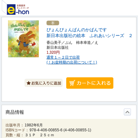
ぴょんぴょんぱんのかばんです
新日本出版社の絵本 ふれあいシリーズ ２
香山美子／ぶん 柿本幸造／え
新日本出版社
1,320円
通常１～２日で出荷
(！お盆時期の出荷について！)
商品情報
出版年月：
1982年6月
ISBNコード：
978-4-406-00855-6
(
4-406-00855-1
)
頁数・縦：
３１Ｐ ２５ｃｍ