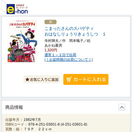
こまったさんのスパゲティ
おはなしりょうりきょうしつ １
寺村輝夫／作 岡本颯子／絵
あかね書房
1,320円
通常１～２日で出荷
(！お盆時期の出荷について！)
商品情報
出版年月：
1982年7月
ISBNコード：
978-4-251-03601-8
(
4-251-03601-8
)
頁数・縦：
７９Ｐ ２２ｃｍ