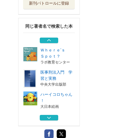
新刊パトロールに登録
コロちゃんのがっ
こう ボード・...
評論社
同じ著者名で検索した本
コロちゃんのだれ
だろう？
評論社
Ｗｈｅｒｅ’ｓ
Ｓｐｏｔ？
ラボ教育センター
医事刑法入門 学
習と実務
中央大学出版部
ハーイコロちゃん
！
大日本絵画
コロちゃんのがっ
こう ボード・...
評論社