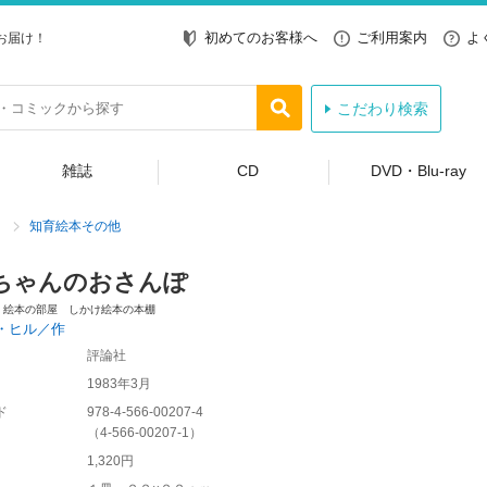
初めてのお客様へ
ご利用案内
よ
お届け！
こだわり検索
雑誌
CD
DVD・Blu-ray
知育絵本その他
ちゃんのおさんぽ
・絵本の部屋 しかけ絵本の本棚
・ヒル／作
評論社
1983年3月
ド
978-4-566-00207-4
（
4-566-00207-1
）
1,320円