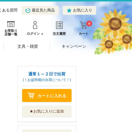
くある質問
最近見た商品
お気に入り
0
お受取り
ログイン
注文履歴
カート
店舗一覧
文具・雑貨
キャンペーン
通常１～２日で出荷
(！お盆時期の出荷について！)
カートに入れる
★お気に入りに追加
ハーイコロちゃん
！
大日本絵画