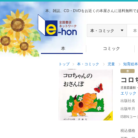
本、雑誌、CD・DVDをお近くの本屋さんに送料無料で
本
コミック
トップ
本・コミック
児童
知育絵本
コロ
児童図書館
エリック
出版社名
出版年月
ISBNコー
税込価格