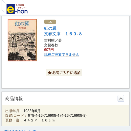
虹の翼
文春文庫 １６９‐８
吉村昭／著
文藝春秋
607円
現在ご注文できません
商品情報
出版年月：
1983年9月
ISBNコード：
978-4-16-716908-4
(
4-16-716908-8
)
頁数・縦：
４４２Ｐ １６ｃｍ