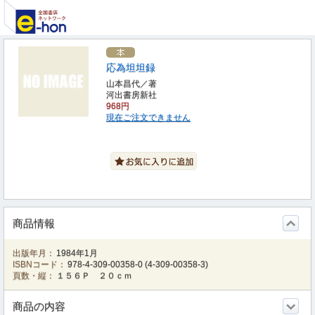
応為坦坦録
山本昌代／著
河出書房新社
968円
現在ご注文できません
商品情報
出版年月：
1984年1月
ISBNコード：
978-4-309-00358-0
(
4-309-00358-3
)
頁数・縦：
１５６Ｐ ２０ｃｍ
商品の内容