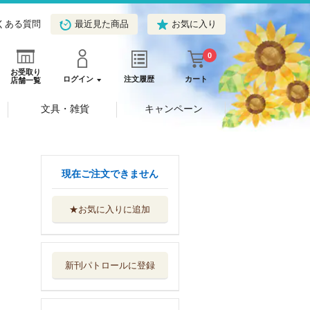
くある質問
最近見た商品
お気に入り
0
お受取り
ログイン
注文履歴
カート
店舗一覧
文具・雑貨
キャンペーン
現在ご注文できません
★お気に入りに追加
人間とマンボウ
中央公論新社
新刊パトロールに登録
憂行日記
新潮社