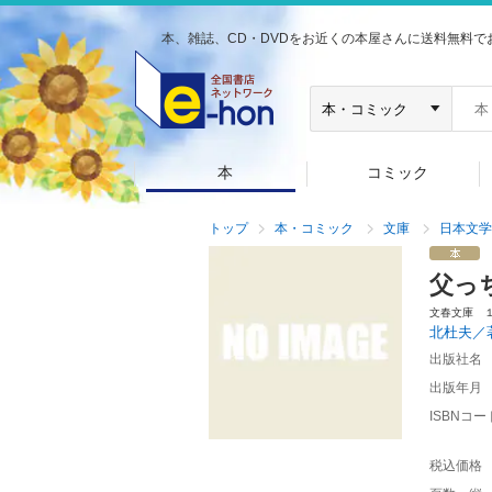
本、雑誌、CD・DVDをお近くの本屋さんに送料無料で
本
コミック
トップ
本・コミック
文庫
日本文学
父っ
文春文庫 １
北杜夫／
出版社名
出版年月
ISBNコー
税込価格