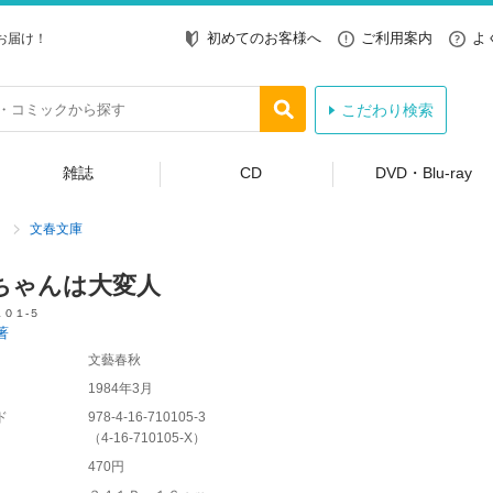
初めてのお客様へ
ご利用案内
よ
お届け！
こだわり検索
雑誌
CD
DVD・Blu-ray
文春文庫
ちゃんは大変人
０１‐５
著
文藝春秋
1984年3月
ド
978-4-16-710105-3
（
4-16-710105-X
）
470円