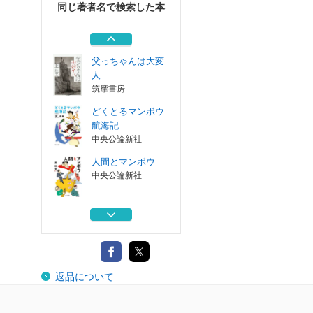
同じ著者名で検索した本
静謐 北杜夫自選
短篇集
中央公論新社
父っちゃんは大変
人
筑摩書房
どくとるマンボウ
航海記
中央公論新社
人間とマンボウ
中央公論新社
憂行日記
新潮社
静謐 北杜夫自選
返品について
短篇集
中央公論新社
父っちゃんは大変