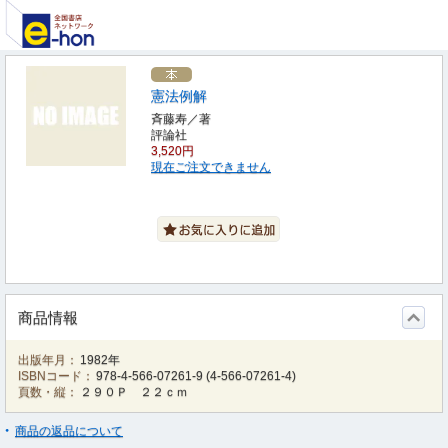
憲法例解
斉藤寿／著
評論社
3,520円
現在ご注文できません
商品情報
出版年月：
1982年
ISBNコード：
978-4-566-07261-9
(
4-566-07261-4
)
頁数・縦：
２９０Ｐ ２２ｃｍ
商品の返品について