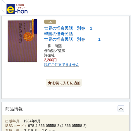
世界の怪奇民話 別巻 １
韓国の怪奇民話
世界の怪奇民話 別巻 １
柳 尚熈
柳尚煕／監訳
評論社
2,200円
現在ご注文できません
商品情報
出版年月：
1984年9月
ISBNコード：
978-4-566-05558-2
(
4-566-05558-2
)
頁数・縦：
２７８Ｐ ２０ｃｍ