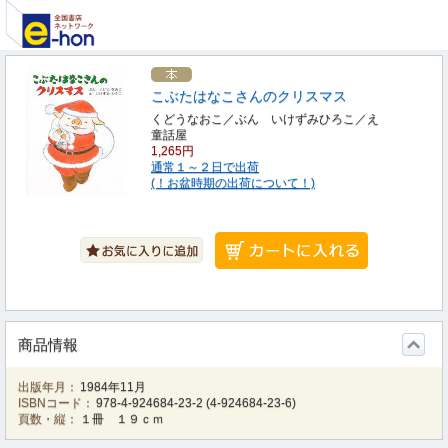
こぶたはなこさんのクリスマス
くどうなおこ／ぶん いけずみひろこ／え
童話屋
1,265円
通常１～２日で出荷
(！お盆時期の出荷について！)
商品情報
出版年月：
1984年11月
ISBNコード：
978-4-924684-23-2
(
4-924684-23-6
)
頁数・縦：
１冊 １９ｃｍ