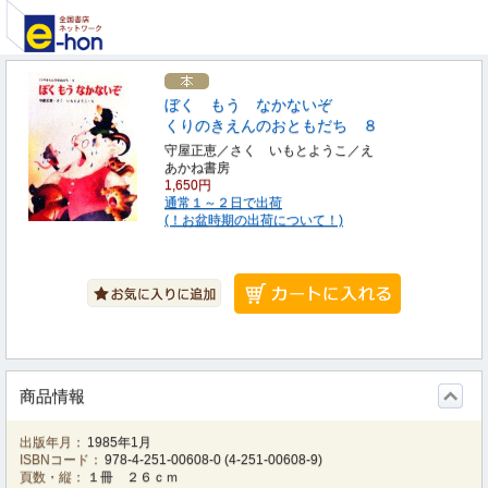
ぼく もう なかないぞ
くりのきえんのおともだち ８
守屋正恵／さく いもとようこ／え
あかね書房
1,650円
通常１～２日で出荷
(！お盆時期の出荷について！)
商品情報
出版年月：
1985年1月
ISBNコード：
978-4-251-00608-0
(
4-251-00608-9
)
頁数・縦：
１冊 ２６ｃｍ