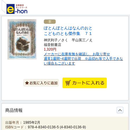
ぽとんぽとんはなんのおと
こどものとも傑作集 ７１
神沢利子／さく 平山英三／え
福音館書店
1,320円
メーカーに在庫有無を確認し、お取り寄せ
通常1週間~4週間で出荷 ※品切れ等で入手できな
い場合もございます
商品情報
出版年月：
1985年2月
ISBNコード：
978-4-8340-0136-5
(
4-8340-0136-9
)