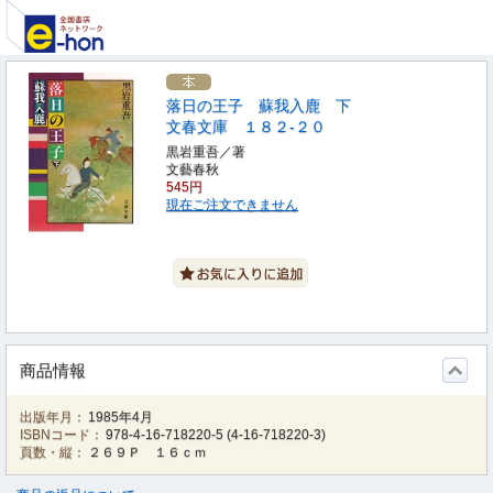
落日の王子 蘇我入鹿 下
文春文庫 １８２‐２０
黒岩重吾／著
文藝春秋
545円
現在ご注文できません
商品情報
出版年月：
1985年4月
ISBNコード：
978-4-16-718220-5
(
4-16-718220-3
)
頁数・縦：
２６９Ｐ １６ｃｍ