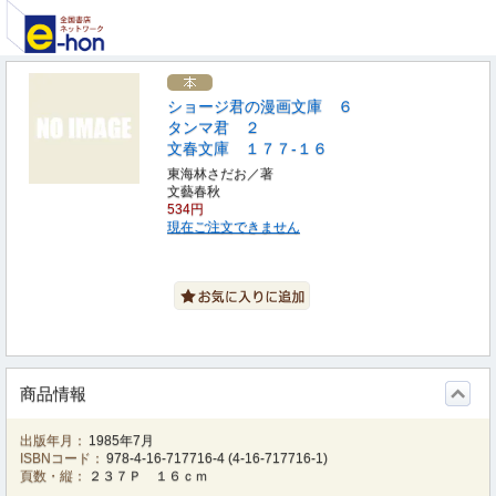
ショージ君の漫画文庫 ６
タンマ君 ２
文春文庫 １７７‐１６
東海林さだお／著
文藝春秋
534円
現在ご注文できません
商品情報
出版年月：
1985年7月
ISBNコード：
978-4-16-717716-4
(
4-16-717716-1
)
頁数・縦：
２３７Ｐ １６ｃｍ