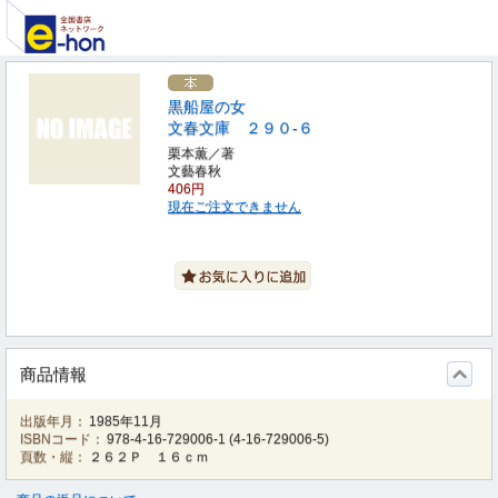
黒船屋の女
文春文庫 ２９０‐６
栗本薫／著
文藝春秋
406円
現在ご注文できません
商品情報
出版年月：
1985年11月
ISBNコード：
978-4-16-729006-1
(
4-16-729006-5
)
頁数・縦：
２６２Ｐ １６ｃｍ