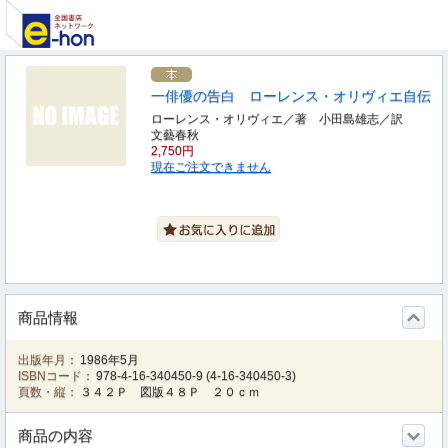
一俳優の告白 ローレンス・オリヴィエ自伝
ローレンス・オリヴィエ／著 小田島雄志／訳
文藝春秋
2,750円
現在ご注文できません
商品情報
出版年月：
1986年5月
ISBNコード：
978-4-16-340450-9
(
4-16-340450-3
)
頁数・縦：
３４２Ｐ 図版４８Ｐ ２０ｃｍ
商品の内容