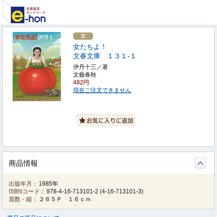
女たちよ！
文春文庫 １３１‐１
伊丹十三／著
文藝春秋
482円
現在ご注文できません
商品情報
出版年月：
1985年
ISBNコード：
978-4-16-713101-2
(
4-16-713101-3
)
頁数・縦：
２６５Ｐ １６ｃｍ