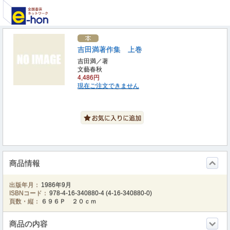
吉田満著作集 上巻
吉田満／著
文藝春秋
4,486円
現在ご注文できません
商品情報
出版年月：
1986年9月
ISBNコード：
978-4-16-340880-4
(
4-16-340880-0
)
頁数・縦：
６９６Ｐ ２０ｃｍ
商品の内容