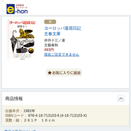
ヨーロッパ退屈日記
文春文庫
伊丹十三／著
文藝春秋
493円
現在ご注文できません
商品情報
出版年月：
1982年
ISBNコード：
978-4-16-713103-6
(
4-16-713103-X
)
頁数・縦：
２６１Ｐ １６ｃｍ