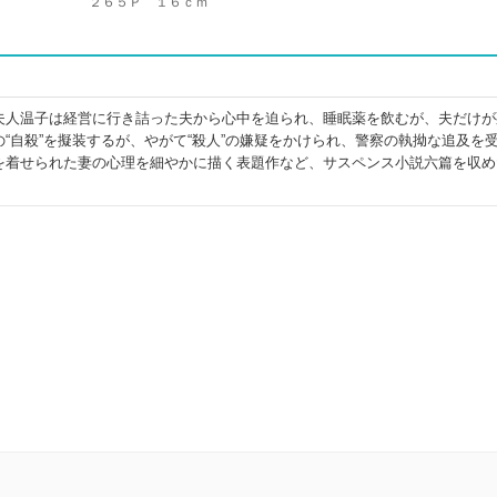
２６５Ｐ １６ｃｍ
夫人温子は経営に行き詰った夫から心中を迫られ、睡眠薬を飲むが、夫だけが
“自殺”を擬装するが、やがて“殺人”の嫌疑をかけられ、警察の執拗な追及を
を着せられた妻の心理を細やかに描く表題作など、サスペンス小説六篇を収め