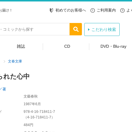
初めてのお客様へ
ご利用案内
よ
お届け！
こだわり検索
雑誌
CD
DVD・Blu-ray
文春文庫
られた心中
／著
文藝春秋
1987年6月
ド
978-4-16-718411-7
（
4-16-718411-7
）
484円