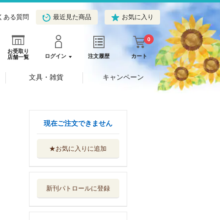
くある質問
最近見た商品
お気に入り
0
お受取り
ログイン
注文履歴
カート
店舗一覧
文具・雑貨
キャンペーン
現在ご注文できません
★お気に入りに追加
最後の藁
埼玉福祉会
新刊パトロールに登録
Ｗの悲劇
角川書店