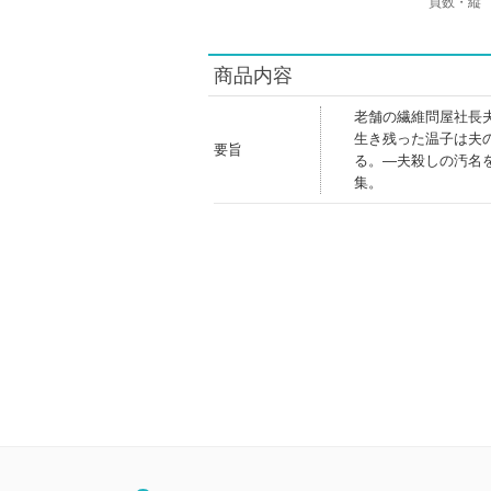
頁数・縦
商品内容
老舗の繊維問屋社長
生き残った温子は夫の
要旨
る。―夫殺しの汚名
集。