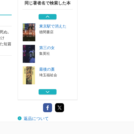
同じ著者名で検索した本
一瞬の魔 上
埼玉福祉会
東京駅で消えた
死ぬ。
徳間書店
受け
た短篇
第三の女
集英社
最後の藁
埼玉福祉会
Ｗの悲劇
角川書店
一瞬の魔 上
返品について
埼玉福祉会
東京駅で消えた