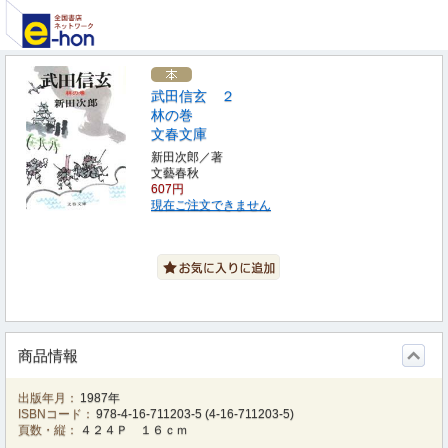
武田信玄 ２
林の巻
文春文庫
新田次郎／著
文藝春秋
607円
現在ご注文できません
商品情報
出版年月：
1987年
ISBNコード：
978-4-16-711203-5
(
4-16-711203-5
)
頁数・縦：
４２４Ｐ １６ｃｍ