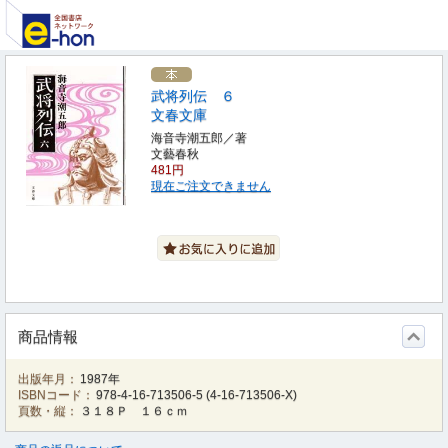
武将列伝 ６
文春文庫
海音寺潮五郎／著
文藝春秋
481円
現在ご注文できません
商品情報
出版年月：
1987年
ISBNコード：
978-4-16-713506-5
(
4-16-713506-X
)
頁数・縦：
３１８Ｐ １６ｃｍ