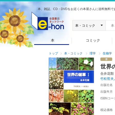
本、雑誌、CD・DVDをお近くの本屋さんに送料無料で
本
コミック
トップ
本・コミック
理学
生物学
世界
合弁花
竹松哲夫
出版社名
出版年月
ISBNコー
税込価格