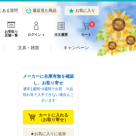
くある質問
最近見た商品
お気に入り
0
お受取り
ログイン
注文履歴
カート
店舗一覧
文具・雑貨
キャンペーン
メーカーに在庫有無を確認
し、お取り寄せ
通常1週間~4週間で出荷 ※品
切れ等で入手できない場合もご
ざいます
カートに入れる
（お取り寄せ）
★お気に入りに追加