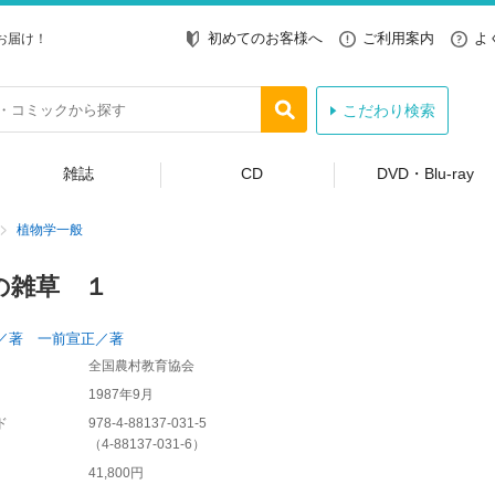
初めてのお客様へ
ご利用案内
よ
お届け！
こだわり検索
雑誌
CD
DVD・Blu-ray
植物学一般
の雑草 １
類
／著 一前宣正／著
全国農村教育協会
1987年9月
ド
978-4-88137-031-5
（
4-88137-031-6
）
41,800円