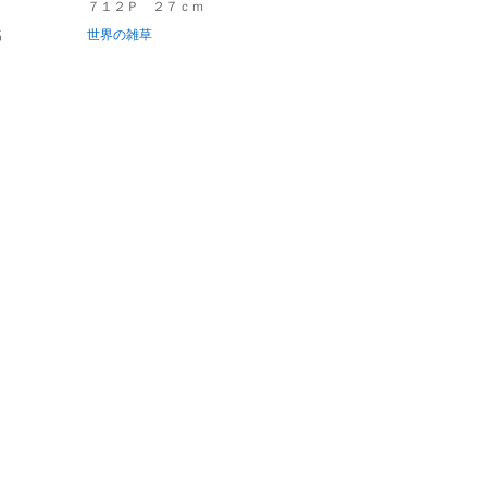
７１２Ｐ ２７ｃｍ
名
世界の雑草